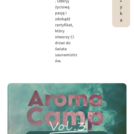
z
. Odkryj
y
życiową
k
pasję i
zdobądź
a
certyfikat,
który
otworzy Ci
drzwi do
świata
saunamistrz
ów.