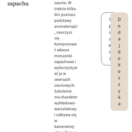
zapachu
saunie. W
trakcie kilku
dni poznasz
S
D
podstawy
p
o
aromaterapii
r
d
, nauczysz
się
a
a
komponowa
w
j
ć własne
d
d
mieszanki
ź
o
zapachowe i
k
wykorzystyw
o
ać je w
s
seansach
z
saunowych.
y
Szkolenie
k
ma charakter
wykładowo-
a
warsztatowy
i odbywa się
w
kameralnej