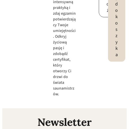
intensywną
d
d
praktyką i
ź
o
zdaj egzamin
k
potwierdzają
o
cy Twoje
s
umiejętności
z
. Odkryj
y
życiową
k
pasję i
zdobądź
a
certyfikat,
który
otworzy Ci
drzwi do
świata
saunamistrz
ów.
Newsletter