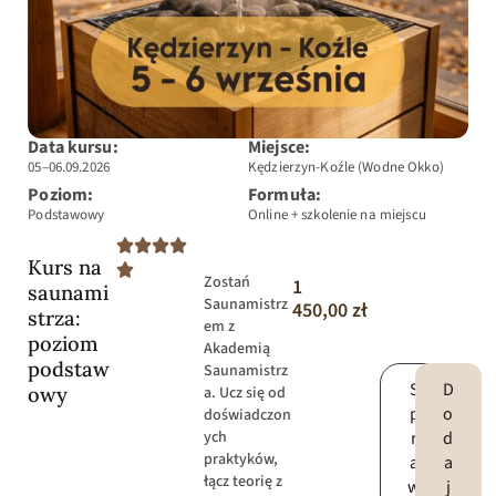
Data kursu:
Miejsce:
05–06.09.2026
Kędzierzyn-Koźle (Wodne Okko)
Poziom:
Formuła:
Podstawowy
Online + szkolenie na miejscu
Kurs na
Zostań
1
saunami
Saunamistrz
450,00
zł
strza:
em z
poziom
Akademią
podstaw
Saunamistrz
S
D
owy
a. Ucz się od
p
o
doświadczon
r
d
ych
praktyków,
a
a
łącz teorię z
w
j