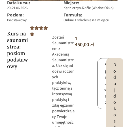
Data kursu:
Miejsce:
20-21.06.2026
Kędzierzyn-Koźle (Wodne Okko)
Poziom:
Formuła:
Podstawowy
Online + szkolenie na miejscu
Kurs na
Zostań
1
saunami
Saunamistrz
450,00
zł
strza:
em z
poziom
Akademią
podstaw
Saunamistrz
S
D
owy
a. Ucz się od
p
o
doświadczon
r
d
ych
praktyków,
a
a
łącz teorię z
w
j
intensywną
d
d
praktyką i
ź
o
zdaj egzamin
k
potwierdzają
o
cy Twoje
s
umiejętności