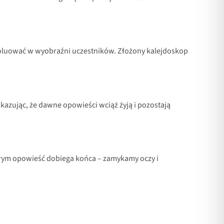
woluować w wyobraźni uczestników. Złożony kalejdoskop
okazując, że dawne opowieści wciąż żyją i pozostają
tórym opowieść dobiega końca – zamykamy oczy i