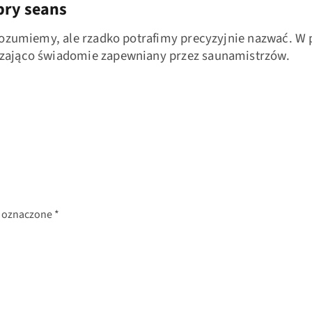
bry seans
e rozumiemy, ale rzadko potrafimy precyzyjnie nazwać. 
czająco świadomie zapewniany przez saunamistrzów.
 oznaczone
*