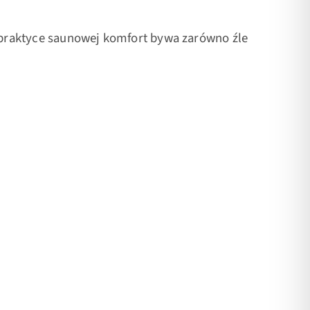
Saunam
W praktyce saunowej komfort bywa zarówno źle
Droga sa
od bycia
T
2