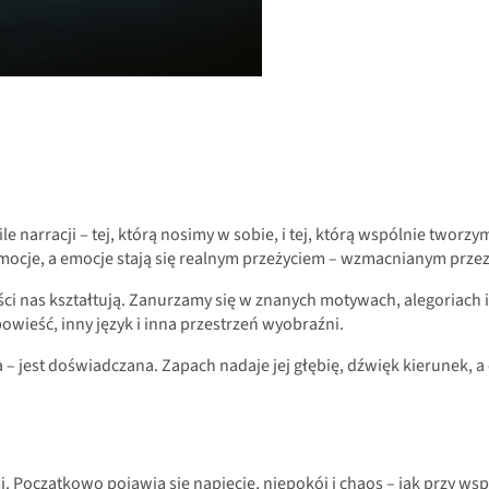
narracji – tej, którą nosimy w sobie, i tej, którą wspólnie tworz
cje, a emocje stają się realnym przeżyciem – wzmacnianym przez 
i nas kształtują. Zanurzamy się w znanych motywach, alegoriach i 
powieść, inny język i inna przestrzeń wyobraźni.
a – jest doświadczana. Zapach nadaje jej głębię, dźwięk kierunek, a 
i. Początkowo pojawia się napięcie, niepokój i chaos – jak przy 