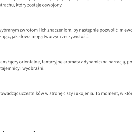
strachu, który zostaje oswojony.
ę wybranym zwrotom i ich znaczeniom, by następnie pozwolić im e
ując, jak słowa mogą tworzyć rzeczywistość.
eans łączy orientalne, fantazyjne aromaty z dynamiczną narracją, p
 tajemnicy i wyobraźni.
prowadząc uczestników w stronę ciszy i ukojenia. To moment, w k